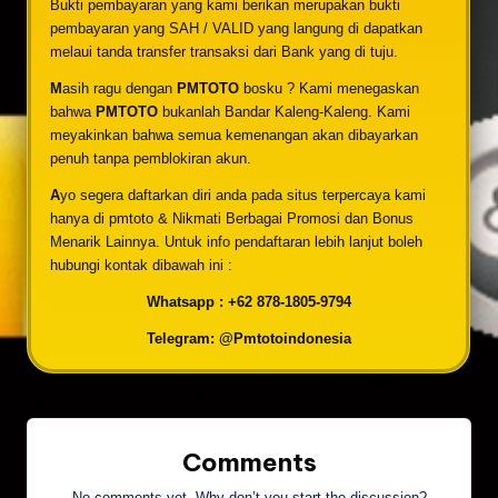
Bukti pembayaran yang kami berikan merupakan bukti
pembayaran yang SAH / VALID yang langung di dapatkan
melaui tanda transfer transaksi dari Bank yang di tuju.
M
asih ragu dengan
PMTOTO
bosku ? Kami menegaskan
bahwa
PMTOTO
bukanlah Bandar Kaleng-Kaleng. Kami
meyakinkan bahwa semua kemenangan akan dibayarkan
penuh tanpa pemblokiran akun.
A
yo segera daftarkan diri anda pada situs terpercaya kami
hanya di pmtoto & Nikmati Berbagai Promosi dan Bonus
Menarik Lainnya. Untuk info pendaftaran lebih lanjut boleh
hubungi kontak dibawah ini :
Whatsapp : +62 878-1805-9794
Telegram: @Pmtotoindonesia
Comments
No comments yet. Why don’t you start the discussion?