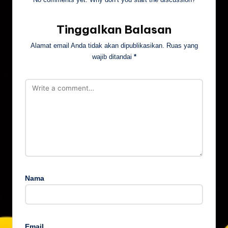
Tinggalkan Balasan
Alamat email Anda tidak akan dipublikasikan.
Ruas yang
wajib ditandai
*
Nama
Email