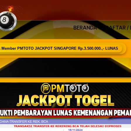
BERANDA
DAFTAR / 
a Member PMTOTO JACKPOT SINGAPORE Rp.3.500.000.,- LUNAS