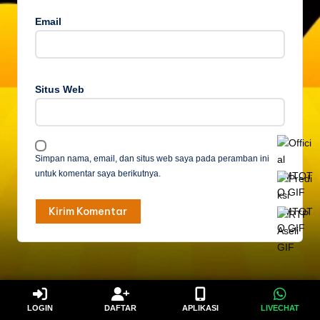
Email
Situs Web
Simpan nama, email, dan situs web saya pada peramban ini
untuk komentar saya berikutnya.
LOGIN
DAFTAR
APLIKASI
LIVECHAT