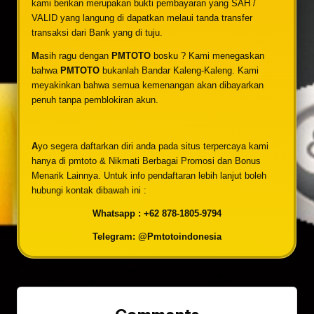
kami berikan merupakan bukti pembayaran yang SAH /
VALID yang langung di dapatkan melaui tanda transfer
transaksi dari Bank yang di tuju.
M
asih ragu dengan
PMTOTO
bosku ? Kami menegaskan
bahwa
PMTOTO
bukanlah Bandar Kaleng-Kaleng. Kami
meyakinkan bahwa semua kemenangan akan dibayarkan
penuh tanpa pemblokiran akun.
A
yo segera daftarkan diri anda pada situs terpercaya kami
hanya di pmtoto & Nikmati Berbagai Promosi dan Bonus
Menarik Lainnya. Untuk info pendaftaran lebih lanjut boleh
hubungi kontak dibawah ini :
Whatsapp : +62 878-1805-9794
Telegram: @Pmtotoindonesia