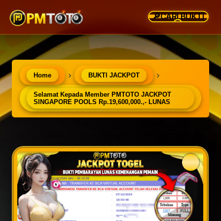
toto slot
P
PMTOTO
merupakan
M
bukti
T
lembaga
keuangan
O
Skip
Home
BUKTI JACKPOT
terbaik
to
T
yang
Selamat Kepada Member PMTOTO JACKPOT
content
O
memiliki
SINGAPORE POOLS Rp.19,600,000.,- LUNAS
nilai
-
aset
B
paling
banyak
u
serta
k
fundamental
yang
ti
sangat
L
kokoh
e
di
indonesia.
m
b