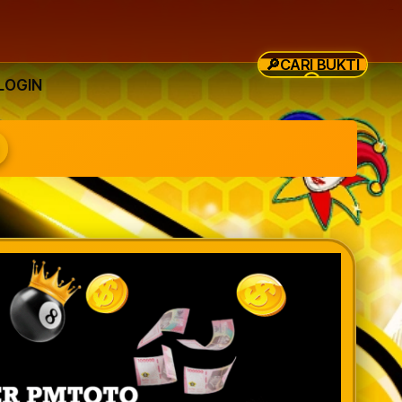
link gacor
link gacor
situs toto
toto slot
pmtoto
pmtoto
toto slot
pmtoto
pmtoto
toto
LOGIN