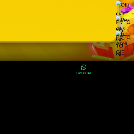
LIVECHAT