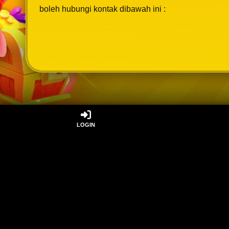
boleh hubungi kontak dibawah ini :
LOGIN