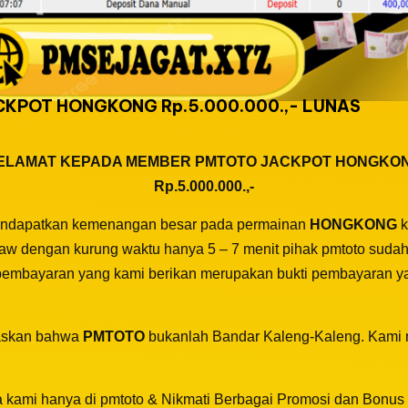
KPOT HONGKONG Rp.5.000.000.,- LUNAS
ELAMAT KEPADA MEMBER PMTOTO JACKPOT HONGKO
Rp.5.000.000.,-
 mendapatkan kemenangan besar pada permainan
HONGKONG
k
aw dengan kurung waktu hanya 5 – 7 menit pihak pmtoto sudah
 pembayaran yang kami berikan merupakan bukti pembayaran y
askan bahwa
PMTOTO
bukanlah Bandar Kaleng-Kaleng. Kam
ya kami hanya di pmtoto & Nikmati Berbagai Promosi dan Bonus M