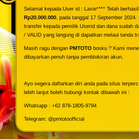
g
Selamat kepada User id : Laxie**** Telah berh
Rp20.000.000
, pada tanggal 17 September 2024.
a
transfer kepada pemilik Userid dan dana sudah 
n
/ VALID yang langung di dapatkan melaui tanda tra
Masih ragu dengan
PMTOTO
bosku ? Kami mene
dibayarkan penuh tanpa pemblokiran akun.
Ayo segera daftarkan diri anda pada situs terpe
lebih lanjut boleh hubungi kontak dibawah ini :
Whatsapp : +62 878-1805-9794
Telegram: @pmtotoofficial