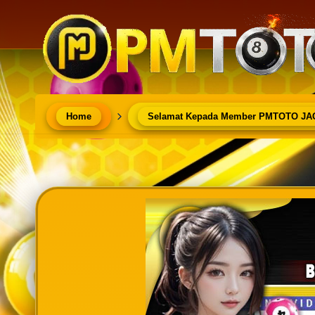
P
PMTOTO
merupakan
M
Home
Selamat Kepada Member PMTOTO JA
Skip
bukti
T
to
lembaga
content
keuangan
O
terbaik
T
yang
O
memiliki
nilai
-
aset
B
paling
banyak
u
serta
k
fundamental