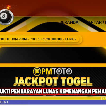
BERANDA
DAFTAR / 
CKPOT HONGKONG POOLS Rp.20.000.000.,- LUNAS