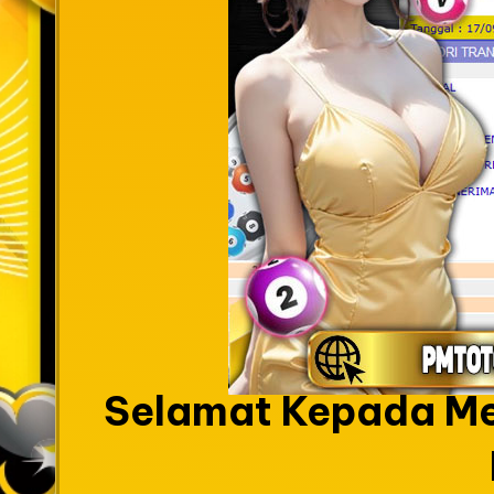
yang
ti
sangat
L
kokoh
di
e
indonesia.
m
b
a
g
a
K
e
Selamat Kepada 
u
a
n