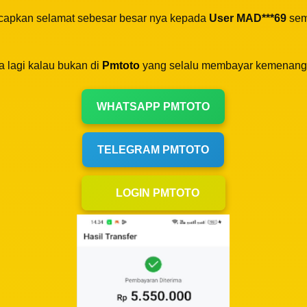
capkan selamat sebesar besar nya kepada
User MAD***69
sem
a lagi kalau bukan di
Pmtoto
yang selalu membayar kemenangan
WHATSAPP PMTOTO
TELEGRAM PMTOTO
LOGIN PMTOTO