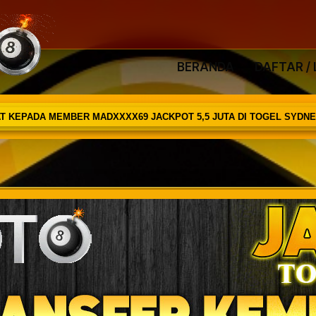
BERANDA
DAFTAR / 
T KEPADA MEMBER MADXXXX69 JACKPOT 5,5 JUTA DI TOGEL SYDN