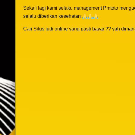
Sekali lagi kami selaku management Pmtoto mengu
selalu diberikan kesehatan
Cari Situs judi online yang pasti bayar ?? yah diman