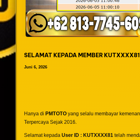
Posted
in
SELAMAT KEPADA MEMBER KUTXXXX81 
Juni 6, 2026
Hanya di
PMTOTO
yang selalu membayar kemenan
Terpercaya Sejak 2016.
Selamat kepada
User ID : KUTXXXX81
telah mend