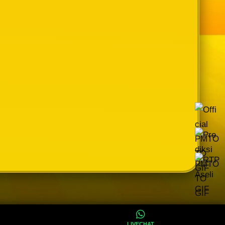
LIVECHAT