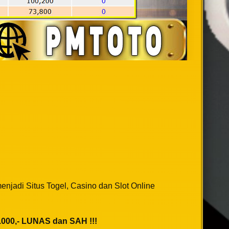
di Situs Togel, Casino dan Slot Online
.000
,-
LUNAS dan SAH !!!