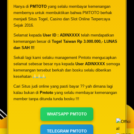
Hanya di
PMTOTO
yang selalu membayar kemenangan
membernya untuk membuktikan bahwa PMTOTO berhak
menjadi Situs Togel, Casino dan Slot Online Terpercaya
Sejak 2016.
Selamat kepada
User ID : ADINXXXX
telah mendapatkan
kemenangan besar di
Togel Taiwan
Rp 3.000.000,-
LUNAS
dan SAH !!!
Sekali lagi kami selaku management Pmtoto mengucapkan
selamat sebesar besar nya kepada
User ADINXXXX
semoga
kemenangan tersebut berkah dan bosku selalu diberikan
kesehatan
Cari Situs judi online yang pasti bayar ?? yah dimana lagi
kalau bukan di
Pmtoto
yang selalu membayar kemenangan
member tanpa ditunda tunda bosku !!!
WHATSAPP PMTOTO
TELEGRAM PMTOTO