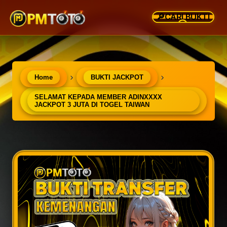
link gacor
link gacor
situs toto
toto slot
pmtoto
pmtoto
toto slot
pmtoto
pmtoto
toto
P
PMTOTO
merupakan
M
bukti
T
lembaga
keuangan
O
Skip
Home
BUKTI JACKPOT
terbaik
to
T
yang
SELAMAT KEPADA MEMBER ADINXXXX
content
O
memiliki
JACKPOT 3 JUTA DI TOGEL TAIWAN
nilai
-
aset
B
paling
banyak
u
serta
k
fundamental
yang
ti
sangat
L
kokoh
e
di
indonesia.
m
b