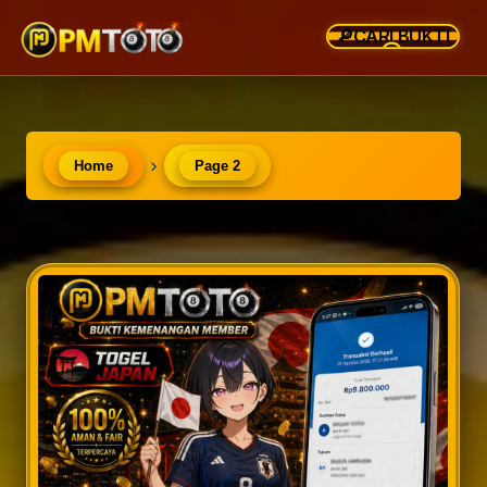
link gacor
link gacor
situs toto
toto slot
pmtoto
pmtoto
toto slot
pmtoto
pmtoto
toto
P
PMTOTO
merupakan
M
bukti
T
lembaga
keuangan
O
Skip
Home
Page 2
terbaik
to
T
yang
content
O
memiliki
nilai
-
aset
B
paling
banyak
u
serta
k
fundamental
yang
ti
sangat
L
kokoh
e
di
indonesia.
m
b