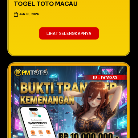
TOGEL TOTO MACAU
Juli 30, 2026
LIHAT SELENGKAPNYA