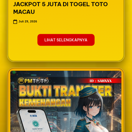
JACKPOT 5 JUTA DI TOGEL TOTO
MACAU
Juli 29, 2026
LIHAT SELENGKAPNYA