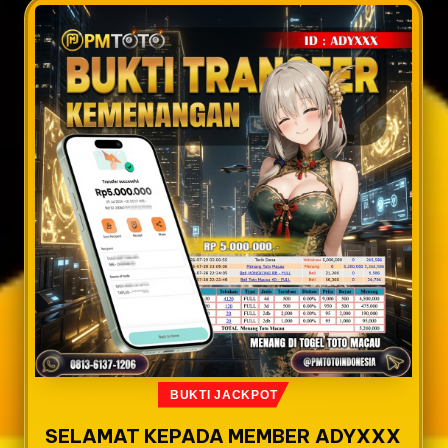
Posted
BUKTI JACKPOT
in
SELAMAT KEPADA MEMBER ADYXXX