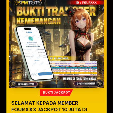
Posted
BUKTI JACKPOT
in
SELAMAT KEPADA MEMBER
FOURXXX JACKPOT 10 JUTA DI