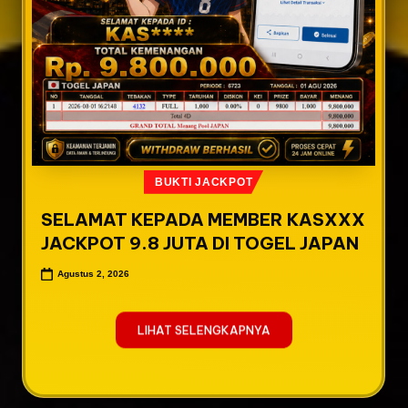
a
g
a
K
e
u
a
Posted
BUKTI JACKPOT
n
in
g
SELAMAT KEPADA MEMBER KASXXX
JACKPOT 9.8 JUTA DI TOGEL JAPAN
a
n
Agustus 2, 2026
LIHAT SELENGKAPNYA