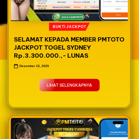
Posted
BUKTI JACKPOT
in
SELAMAT KEPADA MEMBER PMTOTO
JACKPOT TOGEL SYDNEY
Rp.3.300.000.,- LUNAS
Desember 15, 2025
LIHAT SELENGKAPNYA