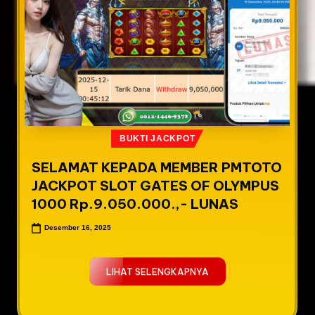
Posted
BUKTI JACKPOT
in
SELAMAT KEPADA MEMBER PMTOTO
JACKPOT SLOT GATES OF OLYMPUS
1000 Rp.9.050.000.,- LUNAS
Desember 16, 2025
LIHAT SELENGKAPNYA