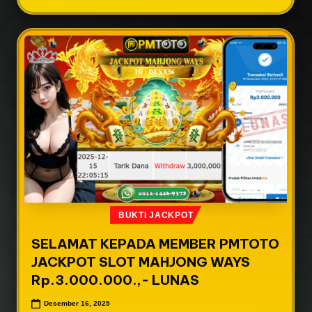
Posted
BUKTI JACKPOT
in
SELAMAT KEPADA MEMBER PMTOTO
JACKPOT SLOT MAHJONG WAYS
Rp.3.000.000.,- LUNAS
Desember 16, 2025